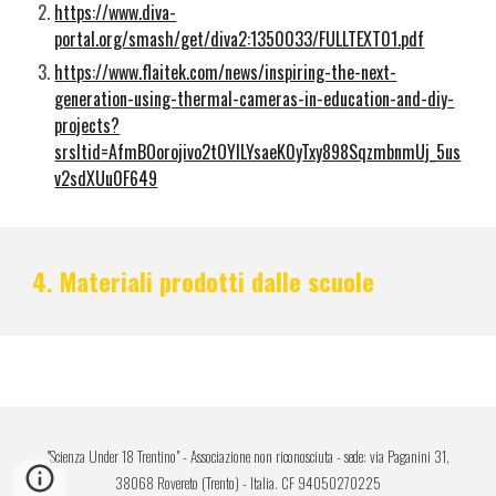
https://www.diva-
portal.org/smash/get/diva2:1350033/FULLTEXT01.pdf
https://www.flaitek.com/news/inspiring-the-next-
generation-using-thermal-cameras-in-education-and-diy-
projects?
srsltid=AfmBOorojivo2tOYlLYsaeK0yTxy898SqzmbnmUj_5us
v2sdXUu0F649
4. Materiali prodotti dalle scuole
"Scienza Under 18 Trentino" - Associazione non riconosciuta - sede: via Paganini 31,
38068 Rovereto (Trento) - Italia. CF 94050270225