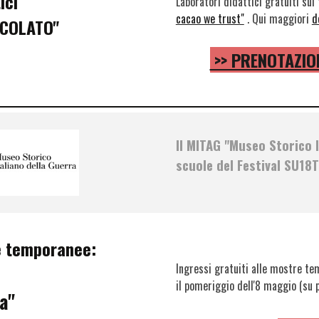
ici
Laboratori didattici gratuiti sul
cacao we trust"
. Qui maggiori
d
CCOLATO"
>> PRENOTAZION
Il MITAG "Museo Storico I
scuole del Festival SU18T
re temporanee:
Ingressi gratuiti alle mostre te
il pomeriggio dell'8 maggio (su 
a"