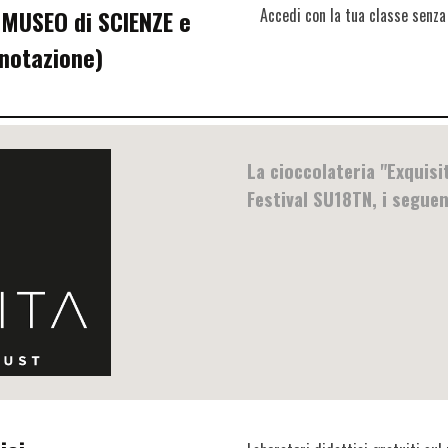
 MUSEO di SCIENZE e
Accedi con la tua classe senza
notazione)
La cioccolateria "Exquisi
Festival SU18TN, i seguen