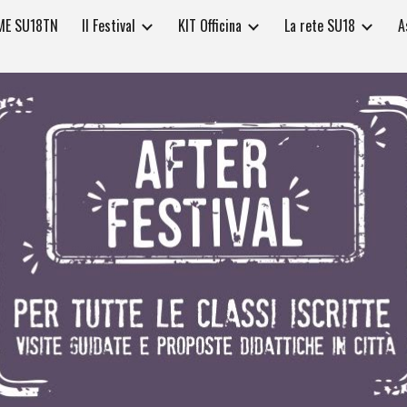
ME SU18TN
Il Festival
KIT Officina
La rete SU18
A
ip to main content
Skip to navigat