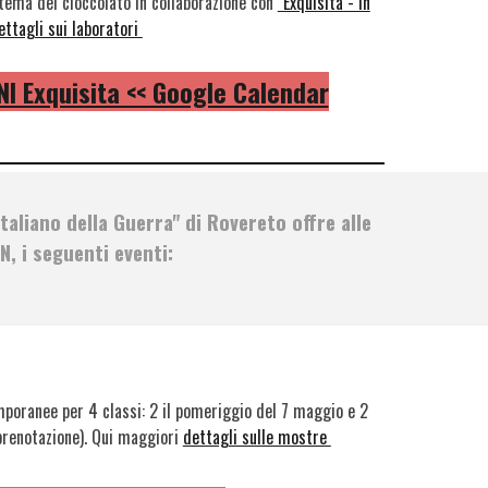
 tema del cioccolato in collaborazione con
"Exquisita - in
ettagli sui laboratori
I Exquisita << Google Calendar
taliano della Guerra"
di Rovereto offre alle
N, i seguenti eventi:
mporanee per 4 classi: 2 il pomeriggio del 7 maggio e 2
prenotazione). Qui maggiori
dettagli sulle mostre