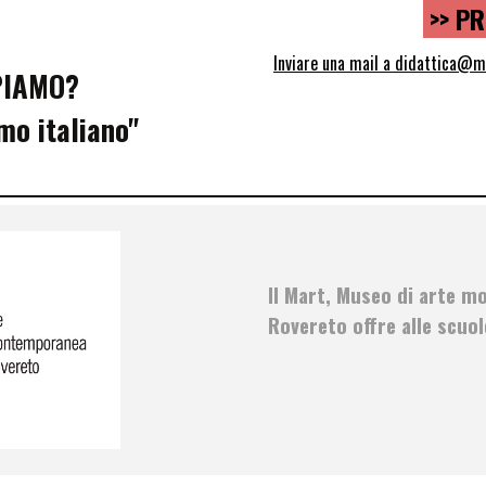
>> P
I
nviare una mail a didattica@m
PIAMO
?
smo italiano"
Il Mart, Museo di arte 
Rovereto offre alle scuol