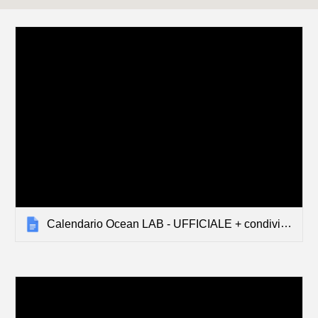
Calendario Ocean LAB - UFFICIALE + condiviso + aggiornato